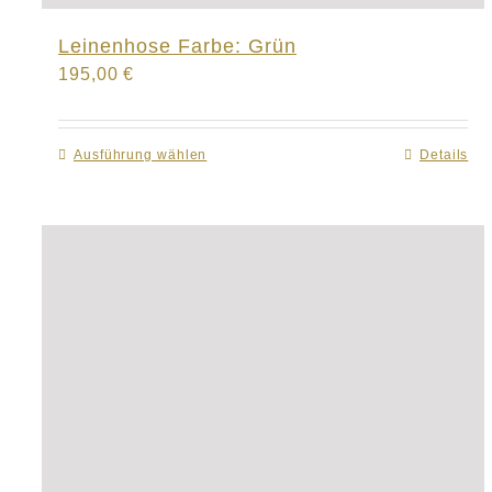
Leinenhose Farbe: Grün
195,00
€
Ausführung wählen
Dieses
Details
Produkt
weist
mehrere
Varianten
auf.
Die
Optionen
können
auf
der
Produktseite
gewählt