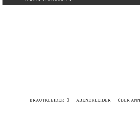
TERMIN VEREINBAREN
Inhalt
springen
BRAUTKLEIDER
ABENDKLEIDER
ÜBER AN