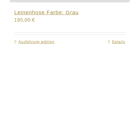
Leinenhose Farbe: Grau
195,00
€
Ausführung wählen
Dieses
Details
Produkt
weist
mehrere
Varianten
auf.
Die
Optionen
können
auf
der
Produktseite
gewählt