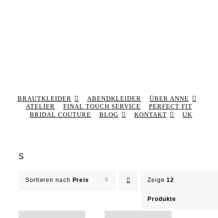
BRAUTKLEIDER
ABENDKLEIDER
ÜBER ANNE
ATELIER
FINAL TOUCH SERVICE
PERFECT FIT
BRIDAL COUTURE
BLOG
KONTAKT
UK
S
Sortieren nach
Preis
Zeige
12
Produkte