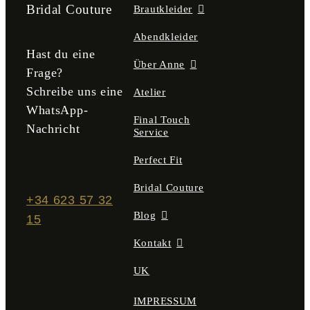
der
Bridal Couture
Brautkleider
Produktseite
gewählt
Abendkleider
werden
Hast du eine
Über Anne
Frage?
Schreibe uns eine
Atelier
WhatsApp-
Final Touch
Nachricht
Service
Perfect Fit
Bridal Couture
+34 623 57 32
Blog
15
Kontakt
UK
IMPRESSUM