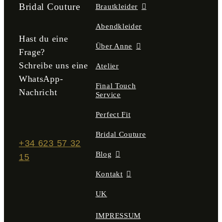
der
Bridal Couture
Brautkleider
Produktseite
gewählt
Abendkleider
werden
Hast du eine
Über Anne
Frage?
Schreibe uns eine
Atelier
WhatsApp-
Final Touch
Nachricht
Service
Perfect Fit
Bridal Couture
+34 623 57 32
Blog
15
Kontakt
UK
IMPRESSUM