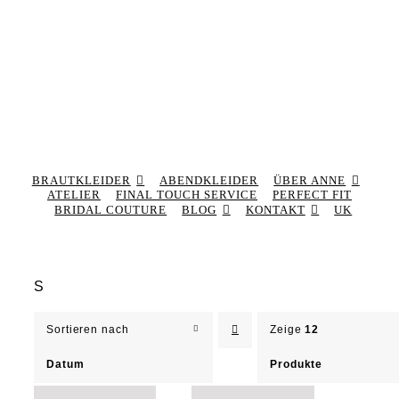
BRAUTKLEIDER
ABENDKLEIDER
ÜBER ANNE
ATELIER
FINAL TOUCH SERVICE
PERFECT FIT
BRIDAL COUTURE
BLOG
KONTAKT
UK
S
Sortieren nach
Zeige
12
Datum
Produkte