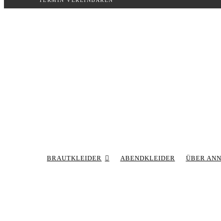
TERMIN VEREINBAREN
Inhalt
springen
BRAUTKLEIDER
ABENDKLEIDER
ÜBER AN