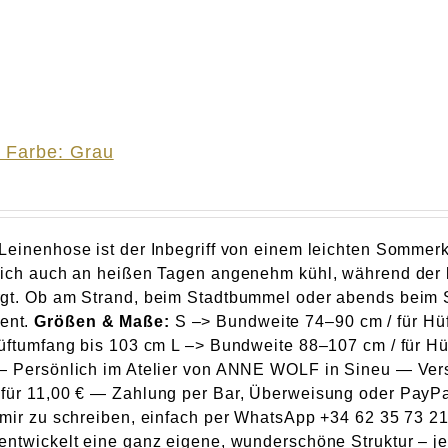
 Farbe: Grau
Leinenhose ist der Inbegriff von einem leichten Somme
dich auch an heißen Tagen angenehm kühl, während der l
rgt. Ob am Strand, beim Stadtbummel oder abends beim
ent.
Größen & Maße:
S –> Bundweite 74–90 cm / für Hü
Hüftumfang bis 103 cm L –> Bundweite 88–107 cm / für H
— Persönlich im Atelier von ANNE WOLF in Sineu — Ver
für 11,00 € — Zahlung per Bar, Überweisung oder PayPa
 mir zu schreiben, einfach per WhatsApp +34 62 35 73 215
entwickelt eine ganz eigene, wunderschöne Struktur – j