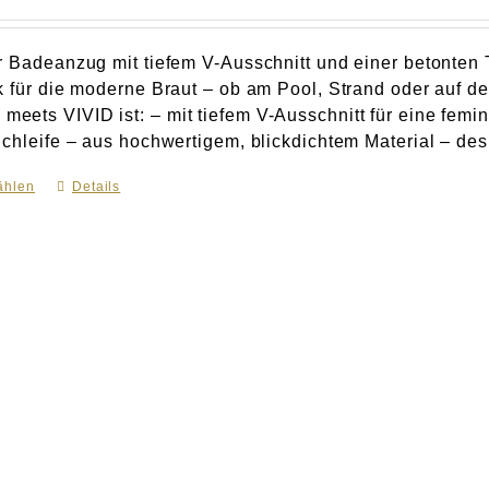
r Badeanzug mit tiefem V-Ausschnitt und einer betonten Ta
k für die moderne Braut – ob am Pool, Strand oder auf
ets VIVID ist: – mit tiefem V-Ausschnitt für eine feminin
chleife – aus hochwertigem, blickdichtem Material – desig
ählen
Dieses
Details
Produkt
weist
mehrere
Varianten
auf.
Die
Optionen
können
auf
der
Produktseite