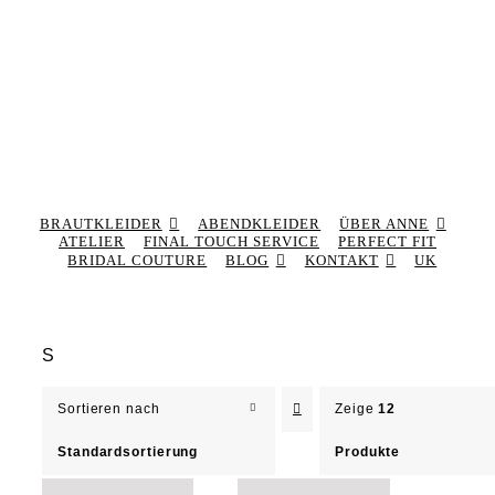
BRAUTKLEIDER
ABENDKLEIDER
ÜBER ANNE
ATELIER
FINAL TOUCH SERVICE
PERFECT FIT
BRIDAL COUTURE
BLOG
KONTAKT
UK
S
Sortieren nach
Zeige
12
Standardsortierung
Produkte