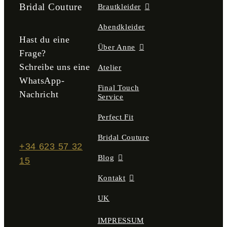
der
Bridal Couture
Brautkleider
Produktseite
gewählt
Abendkleider
werden
Hast du eine
Über Anne
Frage?
Schreibe uns eine
Atelier
WhatsApp-
Final Touch
Nachricht
Service
Perfect Fit
Bridal Couture
+34 623 57 32
Blog
15
Kontakt
UK
IMPRESSUM