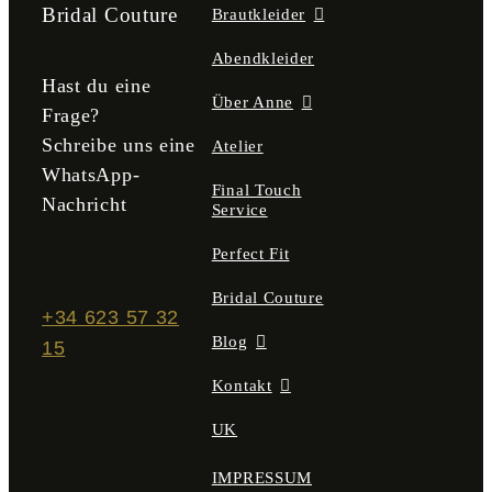
der
Bridal Couture
Brautkleider
Produktseite
gewählt
Abendkleider
werden
Hast du eine
Über Anne
Frage?
Schreibe uns eine
Atelier
WhatsApp-
Final Touch
Nachricht
Service
Perfect Fit
Bridal Couture
+34 623 57 32
Blog
15
Kontakt
UK
IMPRESSUM