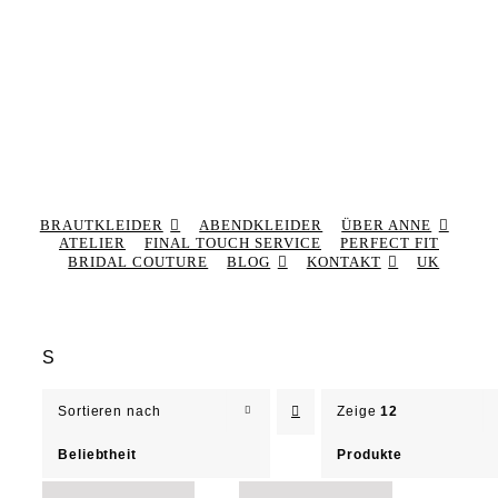
BRAUTKLEIDER
ABENDKLEIDER
ÜBER ANNE
ATELIER
FINAL TOUCH SERVICE
PERFECT FIT
BRIDAL COUTURE
BLOG
KONTAKT
UK
S
Sortieren nach
Zeige
12
Beliebtheit
Produkte