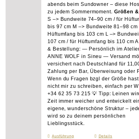
abends beim Sundowner – diese Hos
zu jedem Sommermoment.
Größen &
S –> Bundweite 74–90 cm / für Hüft
bis 97 cm M –> Bundweite 81–98 cm /
Hüftumfang bis 103 cm L –> Bundwei
107 cm / für Hüftumfang bis 110 cm 
& Bestellung: — Persönlich im Atelie
ANNE WOLF in Sineu — Versand mö
versichert nach Deutschland für 11,
Zahlung per Bar, Überweisung oder 
Wenn du Fragen bzgl der Größe hast
nicht mir zu schreiben, einfach per 
+34 62 35 73 215 💡 Tipp: Leinen wir
Zeit immer weicher und entwickelt e
eigene, wunderschöne Struktur – je
wird so zu deinem persönlichen
Lieblingsstück.
Ausführung
Dieses
Details