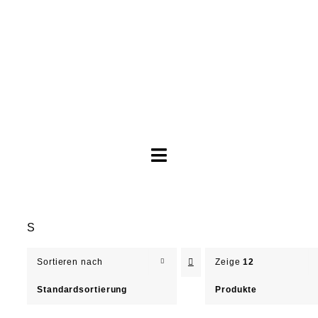
Toggle
Navigation
Brautkleider
S
Abendkleider
Sortieren nach
Zeige
12
Über Anne
Standardsortierung
Produkte