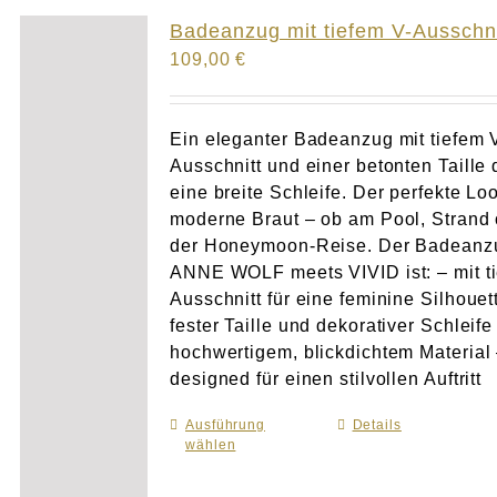
Atelier
Badeanzug mit tiefem V-Ausschni
109,00
€
Final Touch Service
Perfect Fit
Ein eleganter Badeanzug mit tiefem 
Ausschnitt und einer betonten Taille 
eine breite Schleife. Der perfekte Loo
Bridal Couture
moderne Braut – ob am Pool, Strand 
der Honeymoon-Reise. Der Badeanz
Blog
ANNE WOLF meets VIVID ist: – mit t
Ausschnitt für eine feminine Silhouet
Kontakt
fester Taille und dekorativer Schleife
hochwertigem, blickdichtem Material
designed für einen stilvollen Auftritt
UK
Ausführung
Dieses
Details
wählen
Produkt
weist