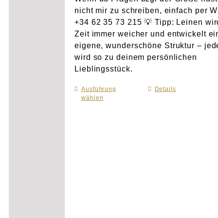
nicht mir zu schreiben, einfach per 
+34 62 35 73 215 💡 Tipp: Leinen wir
Zeit immer weicher und entwickelt e
eigene, wunderschöne Struktur – je
wird so zu deinem persönlichen
Lieblingsstück.
Ausführung
Dieses
Details
wählen
Produkt
weist
mehrere
Varianten
auf.
Die
Optionen
können
auf
der