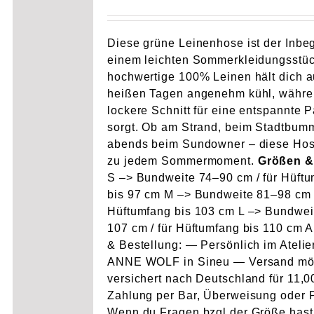
Diese grüne Leinenhose ist der Inbeg
einem leichten Sommerkleidungsstüc
hochwertige 100% Leinen hält dich 
heißen Tagen angenehm kühl, währe
lockere Schnitt für eine entspannte 
sorgt. Ob am Strand, beim Stadtbum
abends beim Sundowner – diese Hos
zu jedem Sommermoment.
Größen &
S –> Bundweite 74–90 cm / für Hüft
bis 97 cm M –> Bundweite 81–98 cm /
Hüftumfang bis 103 cm L –> Bundwei
107 cm / für Hüftumfang bis 110 cm 
& Bestellung: — Persönlich im Atelie
ANNE WOLF in Sineu — Versand mö
versichert nach Deutschland für 11,
Zahlung per Bar, Überweisung oder 
Wenn du Fragen bzgl der Größe hast