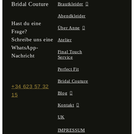
der
Bridal Couture
Brautkleider
Produktseite
gewählt
Abendkleider
werden
Hast du eine
Über Anne
Frage?
Schreibe uns eine
Atelier
WhatsApp-
Final Touch
Nachricht
Service
Perfect Fit
Bridal Couture
+34 623 57 32
Blog
15
Kontakt
UK
IMPRESSUM