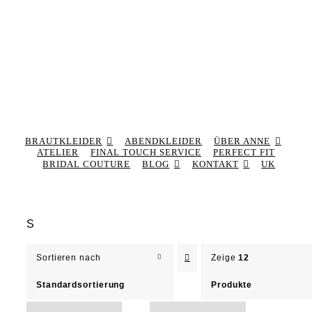
BRAUTKLEIDER
ABENDKLEIDER
ÜBER ANNE
ATELIER
FINAL TOUCH SERVICE
PERFECT FIT
BRIDAL COUTURE
BLOG
KONTAKT
UK
S
Sortieren nach
Zeige
12
Standardsortierung
Produkte