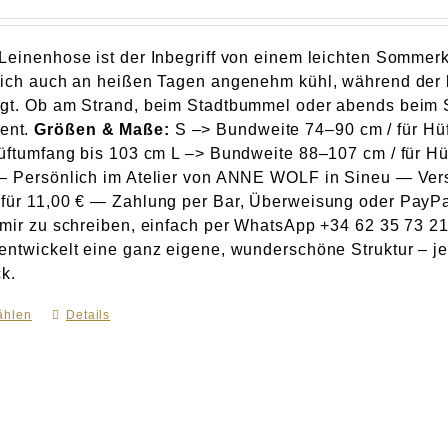
Leinenhose ist der Inbegriff von einem leichten Somme
dich auch an heißen Tagen angenehm kühl, während der l
rgt. Ob am Strand, beim Stadtbummel oder abends beim
ent.
Größen & Maße:
S –> Bundweite 74–90 cm / für Hü
Hüftumfang bis 103 cm L –> Bundweite 88–107 cm / für H
— Persönlich im Atelier von ANNE WOLF in Sineu — Ver
für 11,00 € — Zahlung per Bar, Überweisung oder PayPa
 mir zu schreiben, einfach per WhatsApp +34 62 35 73 215
entwickelt eine ganz eigene, wunderschöne Struktur – j
ck.
ählen
Dieses
Details
Produkt
weist
mehrere
Varianten
auf.