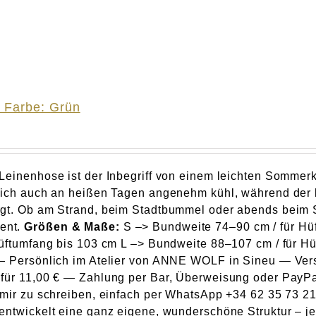
 Farbe: Grün
Leinenhose ist der Inbegriff von einem leichten Somme
dich auch an heißen Tagen angenehm kühl, während der l
rgt. Ob am Strand, beim Stadtbummel oder abends beim
ent.
Größen & Maße:
S –> Bundweite 74–90 cm / für Hü
Hüftumfang bis 103 cm L –> Bundweite 88–107 cm / für H
— Persönlich im Atelier von ANNE WOLF in Sineu — Ver
für 11,00 € — Zahlung per Bar, Überweisung oder PayPa
 mir zu schreiben, einfach per WhatsApp +34 62 35 73 215
entwickelt eine ganz eigene, wunderschöne Struktur – j