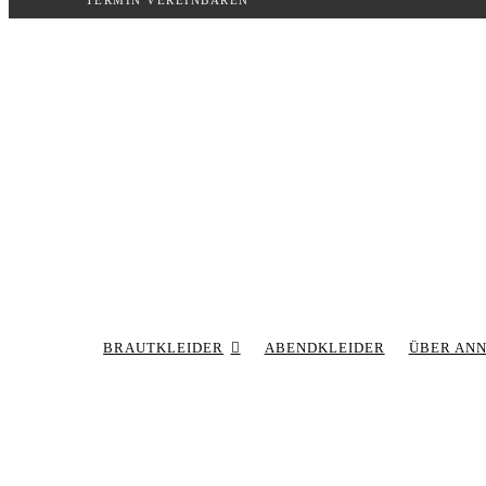
TERMIN VEREINBAREN
Inhalt
springen
BRAUTKLEIDER
ABENDKLEIDER
ÜBER AN