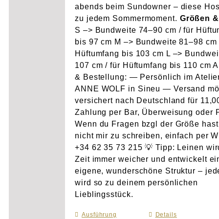
abends beim Sundowner – diese Hos
zu jedem Sommermoment.
Größen &
S –> Bundweite 74–90 cm / für Hüft
bis 97 cm M –> Bundweite 81–98 cm /
Hüftumfang bis 103 cm L –> Bundwei
107 cm / für Hüftumfang bis 110 cm 
& Bestellung: — Persönlich im Atelie
ANNE WOLF in Sineu — Versand mö
versichert nach Deutschland für 11,
Zahlung per Bar, Überweisung oder 
Wenn du Fragen bzgl der Größe hast
nicht mir zu schreiben, einfach per 
+34 62 35 73 215 💡 Tipp: Leinen wir
Zeit immer weicher und entwickelt e
eigene, wunderschöne Struktur – je
wird so zu deinem persönlichen
Lieblingsstück.
Ausführung
Dieses
Details