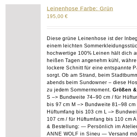
Atelier
Leinenhose Farbe: Grün
195,00
€
Final Touch Service
Perfect Fit
Diese grüne Leinenhose ist der Inbeg
einem leichten Sommerkleidungsstüc
hochwertige 100% Leinen hält dich 
Bridal Couture
heißen Tagen angenehm kühl, währe
lockere Schnitt für eine entspannte 
Blog
sorgt. Ob am Strand, beim Stadtbum
abends beim Sundowner – diese Hos
Kontakt
zu jedem Sommermoment.
Größen &
S –> Bundweite 74–90 cm / für Hüft
bis 97 cm M –> Bundweite 81–98 cm /
UK
Hüftumfang bis 103 cm L –> Bundwei
107 cm / für Hüftumfang bis 110 cm 
& Bestellung: — Persönlich im Atelie
ANNE WOLF in Sineu — Versand mö