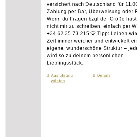
versichert nach Deutschland für 11,
Zahlung per Bar, Überweisung oder 
Wenn du Fragen bzgl der Größe hast
nicht mir zu schreiben, einfach per 
+34 62 35 73 215 💡 Tipp: Leinen wir
Zeit immer weicher und entwickelt e
eigene, wunderschöne Struktur – je
wird so zu deinem persönlichen
Lieblingsstück.
Ausführung
Dieses
Details
wählen
Produkt
weist
mehrere
Varianten
auf.
Die
Optionen
können