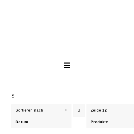
Toggle
Navigation
Brautkleider
S
Abendkleider
Sortieren nach
Zeige
12
Über Anne
Datum
Produkte