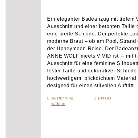
Ein eleganter Badeanzug mit tiefem 
Ausschnitt und einer betonten Taille 
eine breite Schleife. Der perfekte Loo
moderne Braut – ob am Pool, Strand 
der Honeymoon-Reise. Der Badeanz
ANNE WOLF meets VIVID ist: – mit t
Ausschnitt für eine feminine Silhouet
fester Taille und dekorativer Schleife
hochwertigem, blickdichtem Material
designed für einen stilvollen Auftritt
Ausführung
Dieses
Details
wählen
Produkt
weist
mehrere
Varianten
auf.