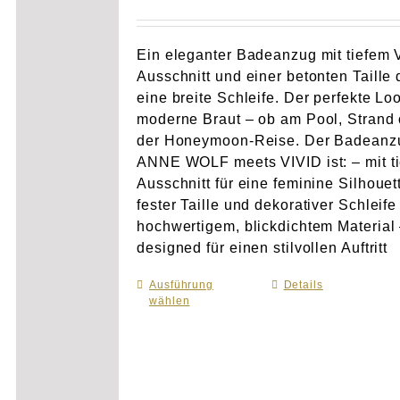
Ein eleganter Badeanzug mit tiefem 
Ausschnitt und einer betonten Taille 
eine breite Schleife. Der perfekte Loo
moderne Braut – ob am Pool, Strand 
der Honeymoon-Reise. Der Badeanz
ANNE WOLF meets VIVID ist: – mit t
Ausschnitt für eine feminine Silhouet
fester Taille und dekorativer Schleife
hochwertigem, blickdichtem Material
designed für einen stilvollen Auftritt
Ausführung
Dieses
Details
wählen
Produkt
weist
mehrere
Varianten
auf.