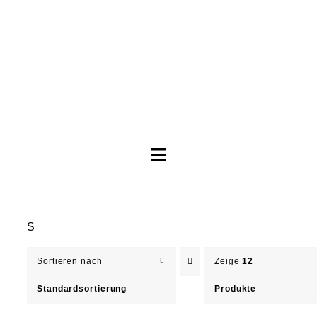
Toggle
Navigation
Brautkleider
S
Abendkleider
Sortieren nach
Zeige
12
Über Anne
Standardsortierung
Produkte