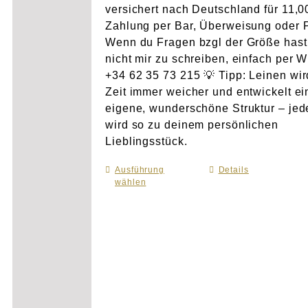
versichert nach Deutschland für 11,
Zahlung per Bar, Überweisung oder 
Wenn du Fragen bzgl der Größe hast
nicht mir zu schreiben, einfach per 
+34 62 35 73 215 💡 Tipp: Leinen wir
Zeit immer weicher und entwickelt e
eigene, wunderschöne Struktur – je
wird so zu deinem persönlichen
Lieblingsstück.
Ausführung
Dieses
Details
wählen
Produkt
weist
mehrere
Varianten
auf.
Die
Optionen
können