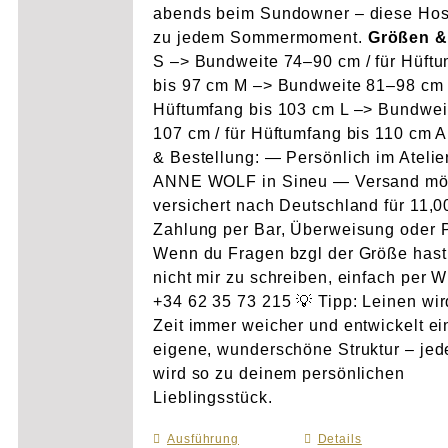
abends beim Sundowner – diese Hos
zu jedem Sommermoment.
Größen &
S –> Bundweite 74–90 cm / für Hüft
bis 97 cm M –> Bundweite 81–98 cm /
Hüftumfang bis 103 cm L –> Bundwei
107 cm / für Hüftumfang bis 110 cm 
& Bestellung: — Persönlich im Atelie
ANNE WOLF in Sineu — Versand mö
versichert nach Deutschland für 11,
Zahlung per Bar, Überweisung oder 
Wenn du Fragen bzgl der Größe hast
nicht mir zu schreiben, einfach per 
+34 62 35 73 215 💡 Tipp: Leinen wir
Zeit immer weicher und entwickelt e
eigene, wunderschöne Struktur – je
wird so zu deinem persönlichen
Lieblingsstück.
Ausführung
Dieses
Details