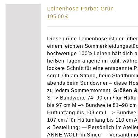
Atelier
Leinenhose Farbe: Grün
195,00
€
Final Touch Service
Perfect Fit
Diese grüne Leinenhose ist der Inbeg
einem leichten Sommerkleidungsstüc
hochwertige 100% Leinen hält dich 
Bridal Couture
heißen Tagen angenehm kühl, währe
lockere Schnitt für eine entspannte 
Blog
sorgt. Ob am Strand, beim Stadtbum
abends beim Sundowner – diese Hos
Kontakt
zu jedem Sommermoment.
Größen &
S –> Bundweite 74–90 cm / für Hüft
bis 97 cm M –> Bundweite 81–98 cm /
UK
Hüftumfang bis 103 cm L –> Bundwei
107 cm / für Hüftumfang bis 110 cm 
& Bestellung: — Persönlich im Atelie
ANNE WOLF in Sineu — Versand mö