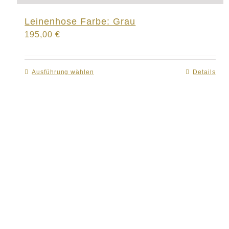
Leinenhose Farbe: Grau
195,00
€
Ausführung wählen
Dieses
Details
Produkt
weist
mehrere
Varianten
auf.
Die
Optionen
können
auf
der
Produktseite
gewählt