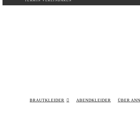
TERMIN VEREINBAREN
Inhalt
springen
BRAUTKLEIDER
ABENDKLEIDER
ÜBER AN