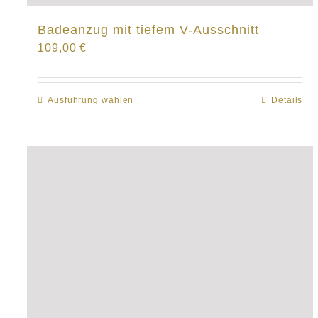
Badeanzug mit tiefem V-Ausschnitt
109,00
€
Ausführung wählen
Dieses
Details
Produkt
weist
mehrere
Varianten
auf.
Die
Optionen
können
auf
der
Produktseite
gewählt