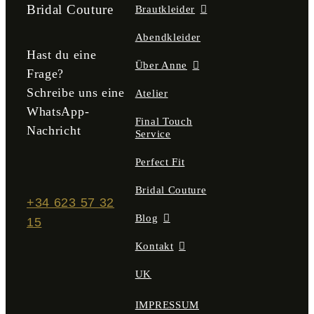
der
Bridal Couture
Brautkleider
Produktseite
gewählt
Abendkleider
werden
Hast du eine
Über Anne
Frage?
Schreibe uns eine
Atelier
WhatsApp-
Final Touch
Nachricht
Service
Perfect Fit
Bridal Couture
+34 623 57 32
Blog
15
Kontakt
UK
IMPRESSUM