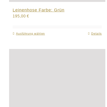
Leinenhose Farbe: Grün
195,00
€
Ausführung wählen
Dieses
Details
Produkt
weist
mehrere
Varianten
auf.
Die
Optionen
können
auf
der
Produktseite
gewählt