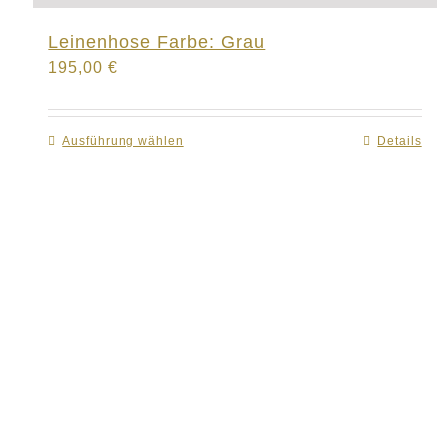
Leinenhose Farbe: Grau
195,00
€
Ausführung wählen
Dieses
Details
Produkt
weist
mehrere
Varianten
auf.
Die
Optionen
können
auf
der
Produktseite
gewählt