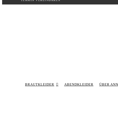
TERMIN VEREINBAREN
Inhalt
springen
BRAUTKLEIDER
ABENDKLEIDER
ÜBER AN