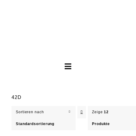
Toggle
Navigation
Brautkleider
42D
Abendkleider
Sortieren nach
Zeige
12
Über Anne
Standardsortierung
Produkte