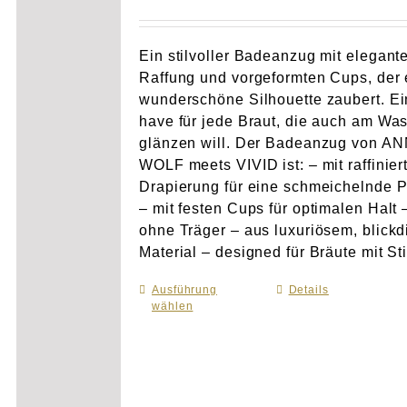
Ein stilvoller Badeanzug mit elegant
Raffung und vorgeformten Cups, der 
wunderschöne Silhouette zaubert. Ei
have für jede Braut, die auch am Wa
glänzen will. Der Badeanzug von A
WOLF meets VIVID ist: – mit raffinier
Drapierung für eine schmeichelnde 
– mit festen Cups für optimalen Halt 
ohne Träger – aus luxuriösem, blick
Material – designed für Bräute mit Sti
Ausführung
Dieses
Details
wählen
Produkt
weist
mehrere
Varianten
auf.