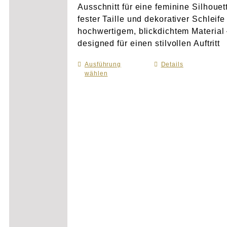
Ausschnitt für eine feminine Silhouet
fester Taille und dekorativer Schleife
hochwertigem, blickdichtem Material
designed für einen stilvollen Auftritt
Ausführung
Dieses
Details
wählen
Produkt
weist
mehrere
Varianten
auf.
Die
Optionen
können
auf
der
Produktseite
gewählt
werden