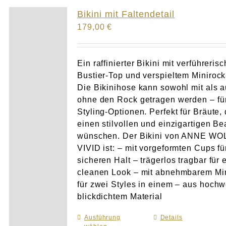
Atelier
Bikini mit Faltendetail
179,00
€
Final Touch Service
Perfect Fit
Ein raffinierter Bikini mit verführeris
Bustier-Top und verspieltem Minirock
Die Bikinihose kann sowohl mit als 
Bridal Couture
ohne den Rock getragen werden – für
Styling-Optionen. Perfekt für Bräute, 
Blog
einen stilvollen und einzigartigen B
wünschen. Der Bikini von ANNE WO
Kontakt
VIVID ist: – mit vorgeformten Cups fü
sicheren Halt – trägerlos tragbar für 
cleanen Look – mit abnehmbarem Mi
UK
für zwei Styles in einem – aus hochw
blickdichtem Material
Ausführung
Dieses
Details