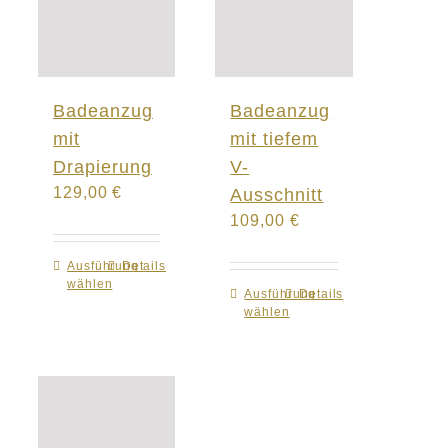
Badeanzug
Badeanzug
mit
mit tiefem
Drapierung
V-
129,00
€
Ausschnitt
109,00
€
Ausführung
Dieses
Details
wählen
Produkt
Ausführung
Dieses
Details
wählen
weist
Produkt
mehrere
weist
Varianten
mehrere
auf.
Varianten
Die
auf.
Optionen
Die