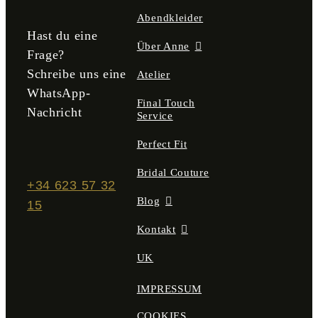
gewählt
Abendkleider
werden
Hast du eine
Über Anne
Frage?
Schreibe uns eine
Atelier
WhatsApp-
Final Touch
Nachricht
Service
Perfect Fit
Bridal Couture
+34 623 57 32
Blog
15
Kontakt
UK
IMPRESSUM
COOKIES