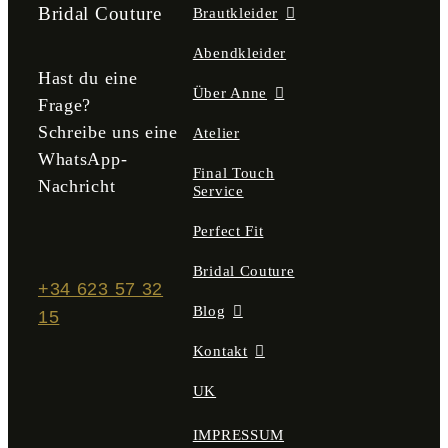
der
Bridal Couture
Brautkleider
Produktseite
gewählt
Abendkleider
werden
Hast du eine
Über Anne
Frage?
Schreibe uns eine
Atelier
WhatsApp-
Final Touch
Nachricht
Service
Perfect Fit
Bridal Couture
+34 623 57 32
Blog
15
Kontakt
UK
IMPRESSUM