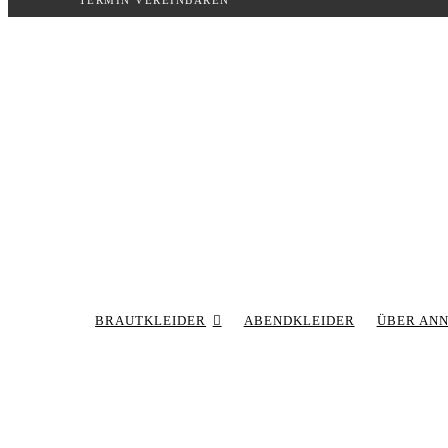
TERMIN VEREINBAREN
Inhalt
springen
BRAUTKLEIDER
ABENDKLEIDER
ÜBER AN