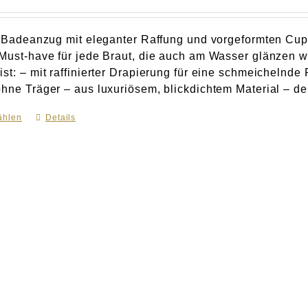
er Badeanzug mit eleganter Raffung und vorgeformten Cu
 Must-have für jede Braut, die auch am Wasser glänze
st: – mit raffinierter Drapierung für eine schmeichelnde
hne Träger – aus luxuriösem, blickdichtem Material – des
ählen
Dieses
Details
Produkt
weist
mehrere
Varianten
auf.
Die
Optionen
können
auf
der
Produktseite