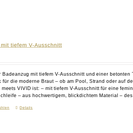
mit tiefem V-Ausschnitt
r Badeanzug mit tiefem V-Ausschnitt und einer betonten Ta
k für die moderne Braut – ob am Pool, Strand oder auf
ets VIVID ist: – mit tiefem V-Ausschnitt für eine feminin
chleife – aus hochwertigem, blickdichtem Material – desig
ählen
Dieses
Details
Produkt
weist
mehrere