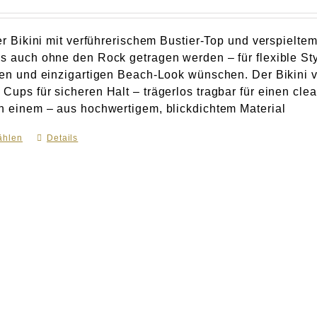
ter Bikini mit verführerischem Bustier-Top und verspielte
ls auch ohne den Rock getragen werden – für flexible Styl
llen und einzigartigen Beach-Look wünschen. Der Bikini
 Cups für sicheren Halt – trägerlos tragbar für einen cl
in einem – aus hochwertigem, blickdichtem Material
ählen
Dieses
Details
Produkt
weist
mehrere
Varianten
auf.
Die
Optionen
können
auf
der