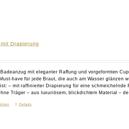
mit Drapierung
er Badeanzug mit eleganter Raffung und vorgeformten Cu
 Must-have für jede Braut, die auch am Wasser glänze
st: – mit raffinierter Drapierung für eine schmeichelnde
hne Träger – aus luxuriösem, blickdichtem Material – des
ählen
Dieses
Details
Produkt
weist
mehrere