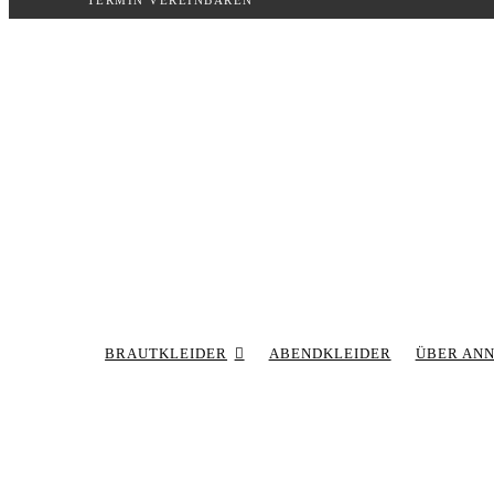
TERMIN VEREINBAREN
Inhalt
springen
BRAUTKLEIDER
ABENDKLEIDER
ÜBER AN