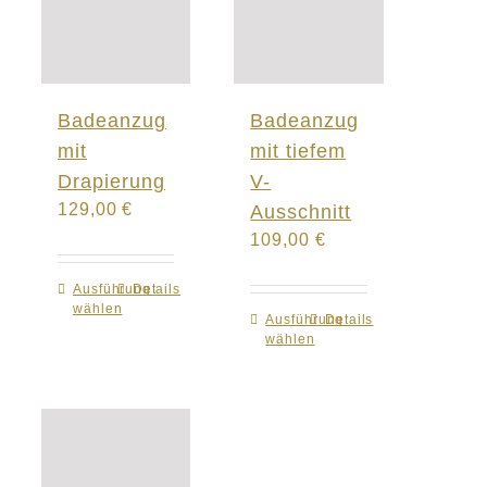
Badeanzug
Badeanzug
mit
mit tiefem
Drapierung
V-
129,00
€
Ausschnitt
109,00
€
Ausführung
Dieses
Details
wählen
Produkt
Ausführung
Dieses
Details
wählen
weist
Produkt
mehrere
weist
Varianten
mehrere
auf.
Varianten
Die
auf.
Optionen
Die