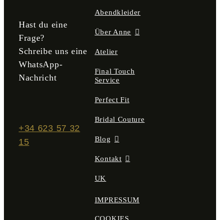
gewählt
Abendkleider
werden
Hast du eine
Über Anne
Frage?
Schreibe uns eine
Atelier
WhatsApp-
Final Touch
Nachricht
Service
Perfect Fit
Bridal Couture
+34 623 57 32
Blog
15
Kontakt
UK
IMPRESSUM
COOKIES