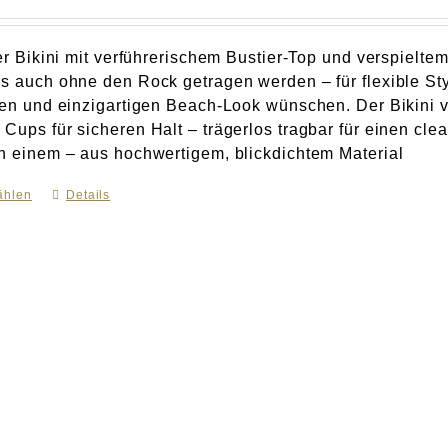
ter Bikini mit verführerischem Bustier-Top und verspielte
ls auch ohne den Rock getragen werden – für flexible Styl
llen und einzigartigen Beach-Look wünschen. Der Bikini
 Cups für sicheren Halt – trägerlos tragbar für einen cl
in einem – aus hochwertigem, blickdichtem Material
ählen
Dieses
Details
Produkt
weist
mehrere
Varianten
auf.
Die
Optionen
können
auf
der