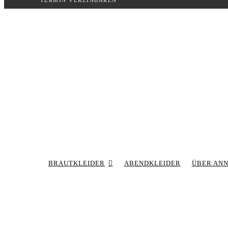
TERMIN VEREINBAREN
Inhalt
springen
BRAUTKLEIDER
ABENDKLEIDER
ÜBER AN