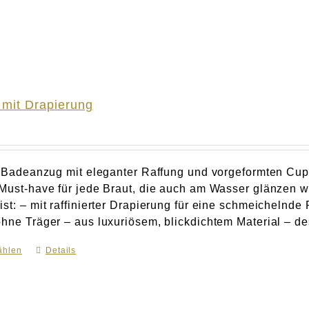
mit Drapierung
er Badeanzug mit eleganter Raffung und vorgeformten Cu
 Must-have für jede Braut, die auch am Wasser glänze
st: – mit raffinierter Drapierung für eine schmeichelnde
hne Träger – aus luxuriösem, blickdichtem Material – des
ählen
Dieses
Details
Produkt
weist
mehrere