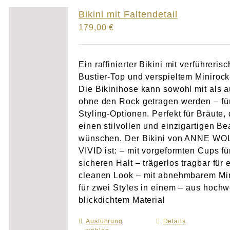
Atelier
Bikini mit Faltendetail
179,00
€
Final Touch Service
Perfect Fit
Ein raffinierter Bikini mit verführeris
Bustier-Top und verspieltem Minirock
Die Bikinihose kann sowohl mit als 
Bridal Couture
ohne den Rock getragen werden – für
Styling-Optionen. Perfekt für Bräute, 
Blog
einen stilvollen und einzigartigen B
wünschen. Der Bikini von ANNE WO
Kontakt
VIVID ist: – mit vorgeformten Cups fü
sicheren Halt – trägerlos tragbar für 
cleanen Look – mit abnehmbarem Mi
UK
für zwei Styles in einem – aus hochw
blickdichtem Material
Ausführung
Dieses
Details