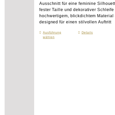
Ausschnitt für eine feminine Silhouet
fester Taille und dekorativer Schleife
hochwertigem, blickdichtem Material
designed für einen stilvollen Auftritt
Ausführung
Dieses
Details
wählen
Produkt
weist
mehrere
Varianten
auf.
Die
Optionen
können
auf
der
Produktseite
gewählt
werden