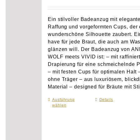
Ein stilvoller Badeanzug mit elegant
Raffung und vorgeformten Cups, der 
wunderschöne Silhouette zaubert. Ei
have für jede Braut, die auch am Wa
glänzen will. Der Badeanzug von A
WOLF meets VIVID ist: – mit raffinier
Drapierung für eine schmeichelnde 
– mit festen Cups für optimalen Halt 
ohne Träger – aus luxuriösem, blick
Material – designed für Bräute mit Sti
Ausführung
Dieses
Details
wählen
Produkt
weist
mehrere
Varianten
auf.