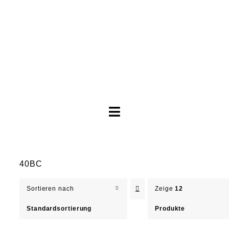
Toggle
Navigation
Brautkleider
40BC
Abendkleider
Sortieren nach
Zeige
12
Über Anne
Standardsortierung
Produkte