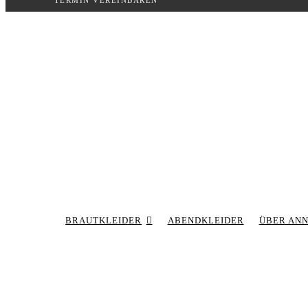
TERMIN VEREINBAREN
Inhalt
springen
BRAUTKLEIDER
ABENDKLEIDER
ÜBER AN