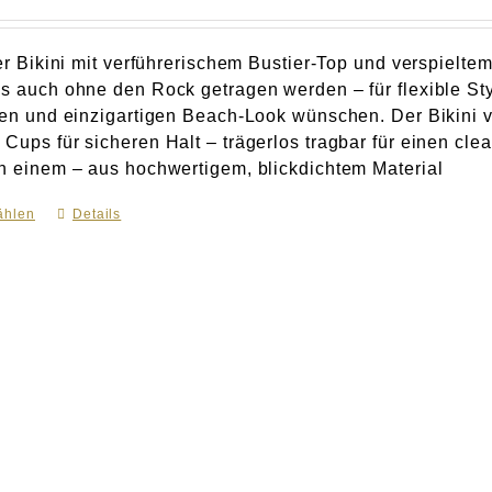
ter Bikini mit verführerischem Bustier-Top und verspielte
ls auch ohne den Rock getragen werden – für flexible Styl
llen und einzigartigen Beach-Look wünschen. Der Bikini
 Cups für sicheren Halt – trägerlos tragbar für einen cl
in einem – aus hochwertigem, blickdichtem Material
ählen
Dieses
Details
Produkt
weist
mehrere
Varianten
auf.
Die
Optionen
können
auf
der