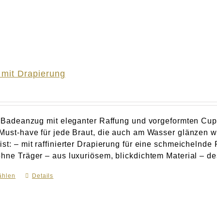
mit Drapierung
er Badeanzug mit eleganter Raffung und vorgeformten Cu
 Must-have für jede Braut, die auch am Wasser glänze
st: – mit raffinierter Drapierung für eine schmeichelnde
hne Träger – aus luxuriösem, blickdichtem Material – des
ählen
Dieses
Details
Produkt
weist
mehrere