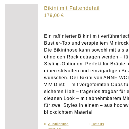
Atelier
Bikini mit Faltendetail
179,00
€
Final Touch Service
Perfect Fit
Ein raffinierter Bikini mit verführeris
Bustier-Top und verspieltem Minirock
Die Bikinihose kann sowohl mit als 
Bridal Couture
ohne den Rock getragen werden – für
Styling-Optionen. Perfekt für Bräute, 
Blog
einen stilvollen und einzigartigen B
wünschen. Der Bikini von ANNE WO
Kontakt
VIVID ist: – mit vorgeformten Cups fü
sicheren Halt – trägerlos tragbar für 
cleanen Look – mit abnehmbarem Mi
UK
für zwei Styles in einem – aus hochw
blickdichtem Material
Ausführung
Dieses
Details