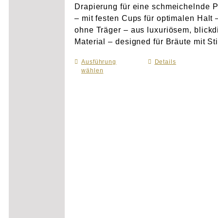
Drapierung für eine schmeichelnde 
– mit festen Cups für optimalen Halt 
ohne Träger – aus luxuriösem, blick
Material – designed für Bräute mit Sti
Ausführung
Dieses
Details
wählen
Produkt
weist
mehrere
Varianten
auf.
Die
Optionen
können
auf
der
Produktseite
gewählt
werden