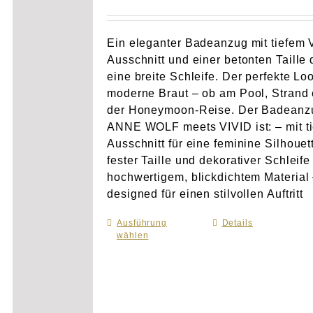
Ein eleganter Badeanzug mit tiefem 
Ausschnitt und einer betonten Taille 
eine breite Schleife. Der perfekte Loo
moderne Braut – ob am Pool, Strand 
der Honeymoon-Reise. Der Badeanz
ANNE WOLF meets VIVID ist: – mit t
Ausschnitt für eine feminine Silhouet
fester Taille und dekorativer Schleife
hochwertigem, blickdichtem Material
designed für einen stilvollen Auftritt
Ausführung
Dieses
Details
wählen
Produkt
weist
mehrere
Varianten
auf.