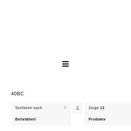
Toggle
Navigation
Brautkleider
40BC
Abendkleider
Sortieren nach
Zeige
12
Über Anne
Beliebtheit
Produkte