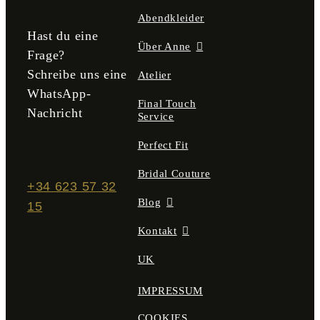
gewählt
Abendkleider
werden
Hast du eine
Über Anne
Frage?
Schreibe uns eine
Atelier
WhatsApp-
Final Touch
Nachricht
Service
Perfect Fit
Bridal Couture
+34 623 57 32
Blog
15
Kontakt
UK
IMPRESSUM
COOKIES