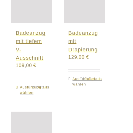
Badeanzug
Badeanzug
mit tiefem
mit
V-
Drapierung
129,00
€
Ausschnitt
109,00
€
Ausführung
Dieses
Details
wählen
Produkt
Ausführung
Dieses
Details
wählen
weist
Produkt
mehrere
weist
Varianten
mehrere
auf.
Varianten
Die
auf.
Optionen
Die