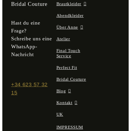
der
Bridal Couture
Brautkleider
Produktseite
gewählt
Abendkleider
werden
Hast du eine
Über Anne
Frage?
Schreibe uns eine
Atelier
WhatsApp-
Final Touch
Nachricht
Service
Perfect Fit
Bridal Couture
+34 623 57 32
Blog
15
Kontakt
UK
IMPRESSUM