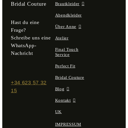
der
Bridal Couture
Brautkleider
Produktseite
gewählt
Abendkleider
werden
Hast du eine
Über Anne
Frage?
Schreibe uns eine
Atelier
WhatsApp-
Final Touch
Nachricht
Service
Perfect Fit
Bridal Couture
+34 623 57 32
Blog
15
Kontakt
UK
IMPRESSUM