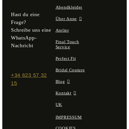
gewählt
Abendkleider
werden
Hast du eine
Über Anne
Frage?
Schreibe uns eine
Atelier
WhatsApp-
Final Touch
Nachricht
Service
Perfect Fit
Bridal Couture
+34 623 57 32
Blog
15
Kontakt
UK
IMPRESSUM
COOKIES