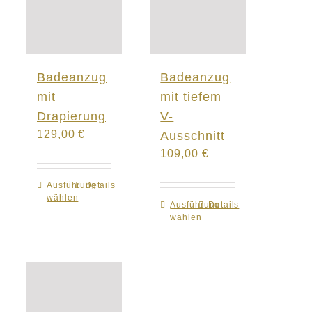
Badeanzug
Badeanzug
mit
mit tiefem
Drapierung
V-
129,00
€
Ausschnitt
109,00
€
Ausführung
Dieses
Details
wählen
Produkt
Ausführung
Dieses
Details
wählen
weist
Produkt
mehrere
weist
Varianten
mehrere
auf.
Varianten
Die
auf.
Optionen
Die