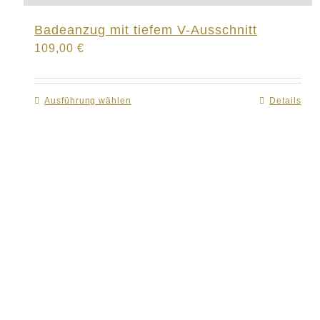
Badeanzug mit tiefem V-Ausschnitt
109,00
€
Ausführung wählen
Dieses
Details
Produkt
weist
mehrere
Varianten
auf.
Die
Optionen
können
auf
der
Produktseite
gewählt