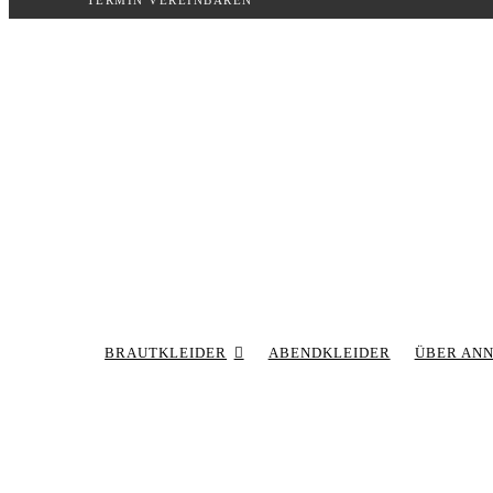
TERMIN VEREINBAREN
Inhalt
springen
BRAUTKLEIDER
ABENDKLEIDER
ÜBER AN