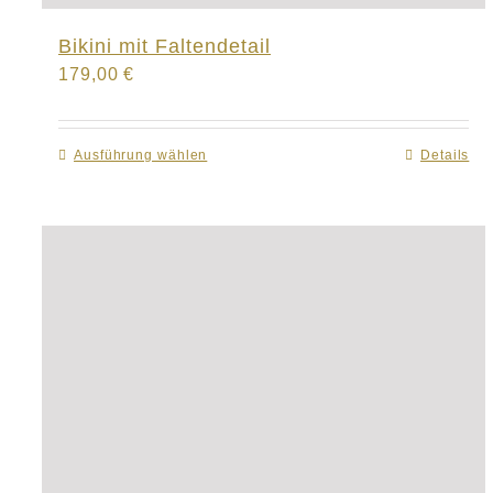
Bikini mit Faltendetail
179,00
€
Ausführung wählen
Dieses
Details
Produkt
weist
mehrere
Varianten
auf.
Die
Optionen
können
auf
der
Produktseite
gewählt