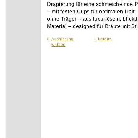
Drapierung für eine schmeichelnde 
– mit festen Cups für optimalen Halt 
ohne Träger – aus luxuriösem, blick
Material – designed für Bräute mit Sti
Ausführung
Dieses
Details
wählen
Produkt
weist
mehrere
Varianten
auf.
Die
Optionen
können
auf
der
Produktseite
gewählt
werden