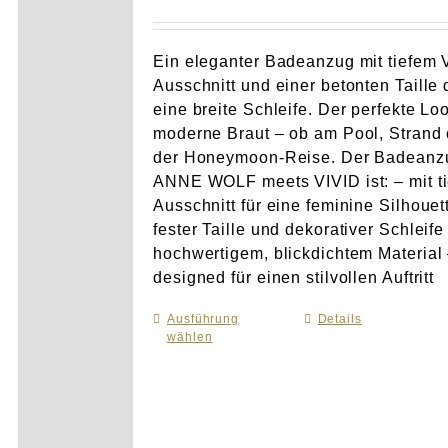
Ein eleganter Badeanzug mit tiefem 
Ausschnitt und einer betonten Taille 
eine breite Schleife. Der perfekte Loo
moderne Braut – ob am Pool, Strand 
der Honeymoon-Reise. Der Badeanz
ANNE WOLF meets VIVID ist: – mit t
Ausschnitt für eine feminine Silhouet
fester Taille und dekorativer Schleife
hochwertigem, blickdichtem Material
designed für einen stilvollen Auftritt
Ausführung
Dieses
Details
wählen
Produkt
weist
mehrere
Varianten
auf.