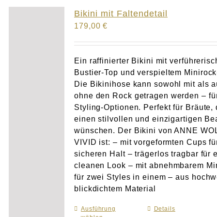
Atelier
Bikini mit Faltendetail
179,00
€
Final Touch Service
Perfect Fit
Ein raffinierter Bikini mit verführeris
Bustier-Top und verspieltem Minirock
Die Bikinihose kann sowohl mit als 
Bridal Couture
ohne den Rock getragen werden – für
Styling-Optionen. Perfekt für Bräute, 
Blog
einen stilvollen und einzigartigen B
wünschen. Der Bikini von ANNE WO
Kontakt
VIVID ist: – mit vorgeformten Cups fü
sicheren Halt – trägerlos tragbar für 
cleanen Look – mit abnehmbarem Mi
UK
für zwei Styles in einem – aus hochw
blickdichtem Material
Ausführung
Dieses
Details