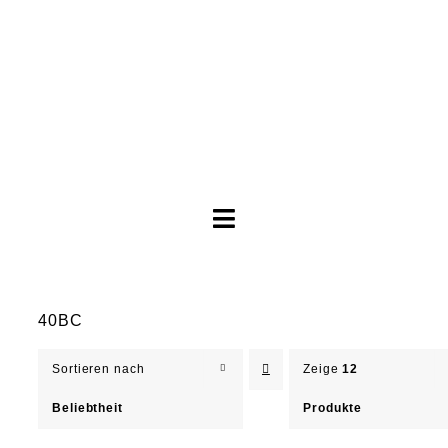
Toggle
Navigation
Brautkleider
40BC
Abendkleider
Sortieren nach
Zeige
12
Über Anne
Beliebtheit
Produkte