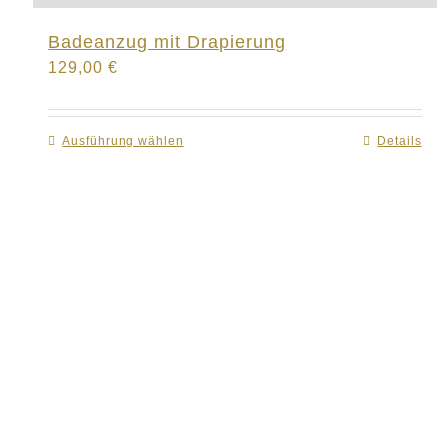
Badeanzug mit Drapierung
129,00
€
Ausführung wählen
Dieses
Details
Produkt
weist
mehrere
Varianten
auf.
Die
Optionen
können
auf
der
Produktseite
gewählt