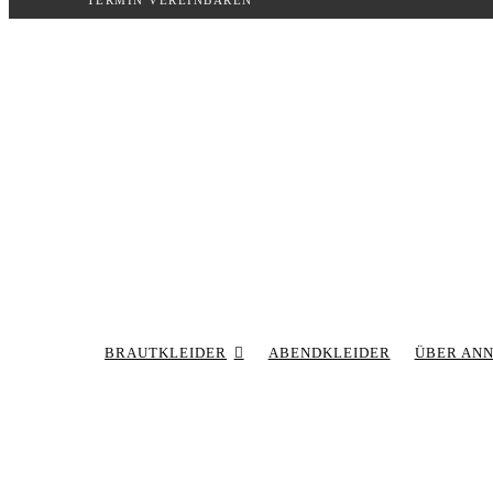
TERMIN VEREINBAREN
Inhalt
springen
BRAUTKLEIDER
ABENDKLEIDER
ÜBER AN