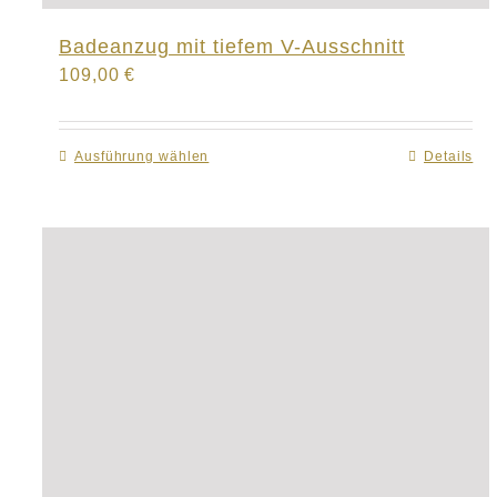
Badeanzug mit tiefem V-Ausschnitt
109,00
€
Ausführung wählen
Dieses
Details
Produkt
weist
mehrere
Varianten
auf.
Die
Optionen
können
auf
der
Produktseite
gewählt