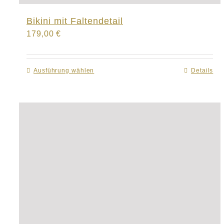
Bikini mit Faltendetail
179,00
€
Ausführung wählen
Dieses
Details
Produkt
weist
mehrere
Varianten
auf.
Die
Optionen
können
auf
der
Produktseite
gewählt