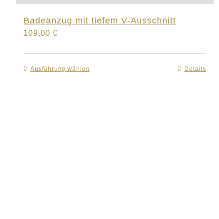
Badeanzug mit tiefem V-Ausschnitt
109,00
€
Ausführung wählen
Dieses
Details
Produkt
weist
mehrere
Varianten
auf.
Die
Optionen
können
auf
der
Produktseite
gewählt