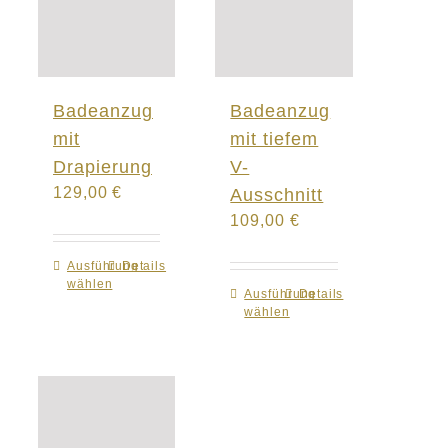
Badeanzug
Badeanzug
mit
mit tiefem
Drapierung
V-
129,00
€
Ausschnitt
109,00
€
Ausführung
Dieses
Details
wählen
Produkt
Ausführung
Dieses
Details
wählen
weist
Produkt
mehrere
weist
Varianten
mehrere
auf.
Varianten
Die
auf.
Optionen
Die