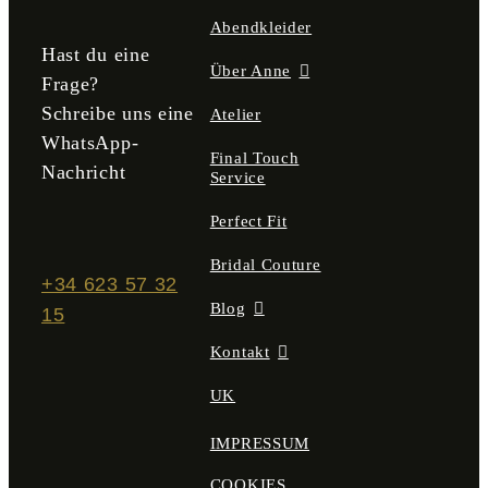
gewählt
Abendkleider
werden
Hast du eine
Über Anne
Frage?
Schreibe uns eine
Atelier
WhatsApp-
Final Touch
Nachricht
Service
Perfect Fit
Bridal Couture
+34 623 57 32
Blog
15
Kontakt
UK
IMPRESSUM
COOKIES