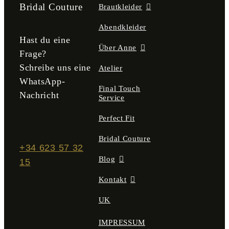
der
Bridal Couture
Brautkleider
Produktseite
gewählt
Abendkleider
werden
Hast du eine
Über Anne
Frage?
Schreibe uns eine
Atelier
WhatsApp-
Final Touch
Nachricht
Service
Perfect Fit
Bridal Couture
+34 623 57 32
Blog
15
Kontakt
UK
IMPRESSUM