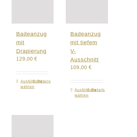
Badeanzug
Badeanzug
mit
mit tiefem
Drapierung
V-
129,00
€
Ausschnitt
109,00
€
Ausführung
Dieses
Details
wählen
Produkt
Ausführung
Dieses
Details
wählen
weist
Produkt
mehrere
weist
Varianten
mehrere
auf.
Varianten
Die
auf.
Optionen
Die