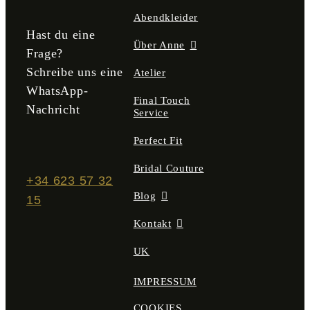
gewählt
Abendkleider
werden
Hast du eine
Über Anne
Frage?
Schreibe uns eine
Atelier
WhatsApp-
Final Touch
Nachricht
Service
Perfect Fit
Bridal Couture
+34 623 57 32
Blog
15
Kontakt
UK
IMPRESSUM
COOKIES