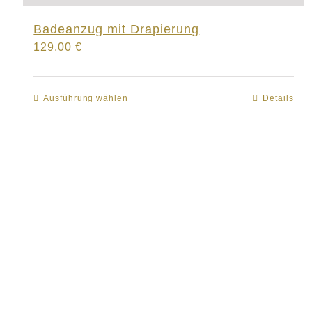
Badeanzug mit Drapierung
129,00
€
Ausführung wählen
Dieses
Details
Produkt
weist
mehrere
Varianten
auf.
Die
Optionen
können
auf
der
Produktseite
gewählt