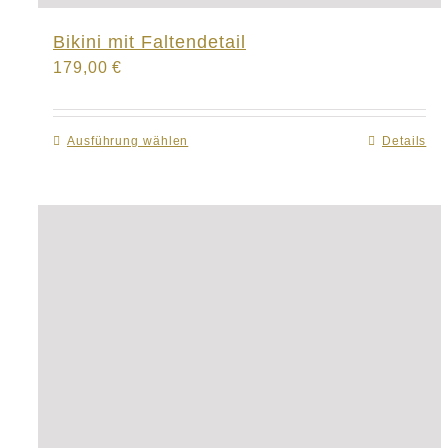
Bikini mit Faltendetail
179,00
€
Ausführung wählen
Dieses
Details
Produkt
weist
mehrere
Varianten
auf.
Die
Optionen
können
auf
der
Produktseite
gewählt