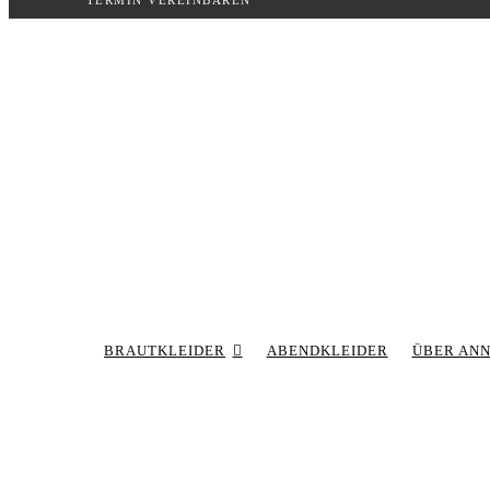
TERMIN VEREINBAREN
Inhalt
springen
BRAUTKLEIDER
ABENDKLEIDER
ÜBER AN