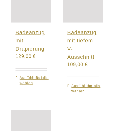
Badeanzug
Badeanzug
mit
mit tiefem
Drapierung
V-
129,00
€
Ausschnitt
109,00
€
Ausführung
Dieses
Details
wählen
Produkt
Ausführung
Dieses
Details
wählen
weist
Produkt
mehrere
weist
Varianten
mehrere
auf.
Varianten
Die
auf.
Optionen
Die