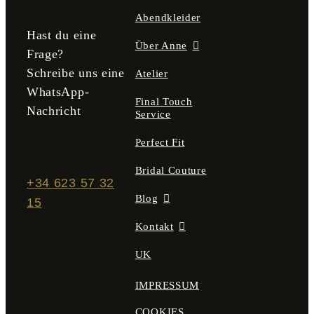
gewählt
Abendkleider
werden
Hast du eine
Über Anne
Frage?
Schreibe uns eine
Atelier
WhatsApp-
Final Touch
Nachricht
Service
Perfect Fit
Bridal Couture
+34 623 57 32
Blog
15
Kontakt
UK
IMPRESSUM
COOKIES