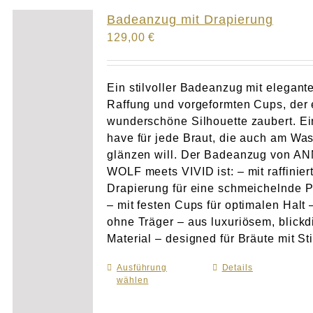
Atelier
Badeanzug mit Drapierung
129,00
€
Final Touch Service
Perfect Fit
Ein stilvoller Badeanzug mit elegant
Raffung und vorgeformten Cups, der 
wunderschöne Silhouette zaubert. Ei
Bridal Couture
have für jede Braut, die auch am Wa
glänzen will. Der Badeanzug von A
Blog
WOLF meets VIVID ist: – mit raffinier
Drapierung für eine schmeichelnde 
Kontakt
– mit festen Cups für optimalen Halt 
ohne Träger – aus luxuriösem, blick
Material – designed für Bräute mit Sti
UK
Ausführung
Dieses
Details
wählen
Produkt
weist