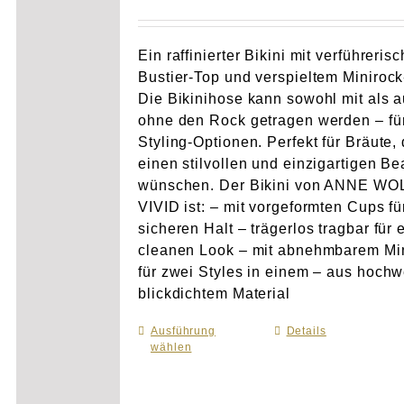
Ein raffinierter Bikini mit verführeris
Bustier-Top und verspieltem Minirock
Die Bikinihose kann sowohl mit als 
ohne den Rock getragen werden – für
Styling-Optionen. Perfekt für Bräute, 
einen stilvollen und einzigartigen B
wünschen. Der Bikini von ANNE WO
VIVID ist: – mit vorgeformten Cups fü
sicheren Halt – trägerlos tragbar für 
cleanen Look – mit abnehmbarem Mi
für zwei Styles in einem – aus hochw
blickdichtem Material
Ausführung
Dieses
Details
wählen
Produkt
weist
mehrere