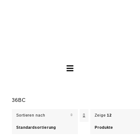
Toggle
Navigation
Brautkleider
36BC
Abendkleider
Sortieren nach
Zeige
12
Über Anne
Standardsortierung
Produkte