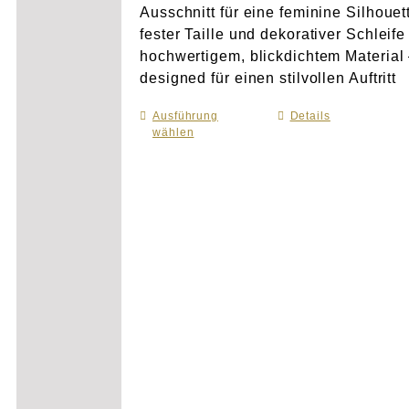
Ausschnitt für eine feminine Silhouet
fester Taille und dekorativer Schleife
hochwertigem, blickdichtem Material
designed für einen stilvollen Auftritt
Ausführung
Dieses
Details
wählen
Produkt
weist
mehrere
Varianten
auf.
Die
Optionen
können
auf
der
Produktseite
gewählt
werden