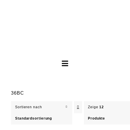
Toggle
Navigation
Brautkleider
36BC
Abendkleider
Sortieren nach
Zeige
12
Über Anne
Standardsortierung
Produkte