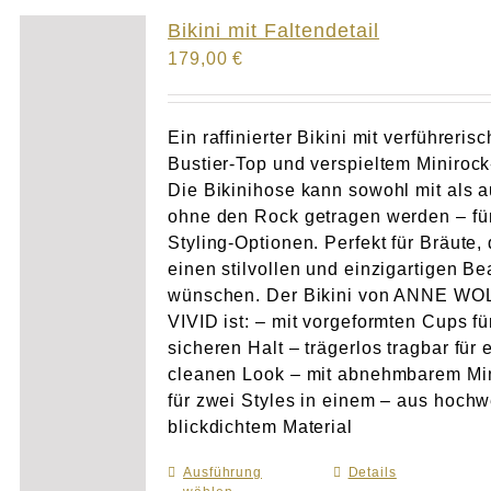
Atelier
Bikini mit Faltendetail
179,00
€
Final Touch Service
Perfect Fit
Ein raffinierter Bikini mit verführeris
Bustier-Top und verspieltem Minirock
Die Bikinihose kann sowohl mit als 
Bridal Couture
ohne den Rock getragen werden – für
Styling-Optionen. Perfekt für Bräute, 
Blog
einen stilvollen und einzigartigen B
wünschen. Der Bikini von ANNE WO
Kontakt
VIVID ist: – mit vorgeformten Cups fü
sicheren Halt – trägerlos tragbar für 
cleanen Look – mit abnehmbarem Mi
UK
für zwei Styles in einem – aus hochw
blickdichtem Material
Ausführung
Dieses
Details