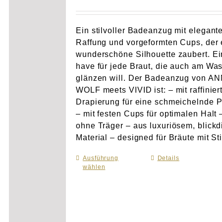
Ein stilvoller Badeanzug mit elegant
Raffung und vorgeformten Cups, der 
wunderschöne Silhouette zaubert. Ei
have für jede Braut, die auch am Wa
glänzen will. Der Badeanzug von A
WOLF meets VIVID ist: – mit raffinier
Drapierung für eine schmeichelnde 
– mit festen Cups für optimalen Halt 
ohne Träger – aus luxuriösem, blick
Material – designed für Bräute mit Sti
Ausführung
Dieses
Details
wählen
Produkt
weist
mehrere
Varianten
auf.