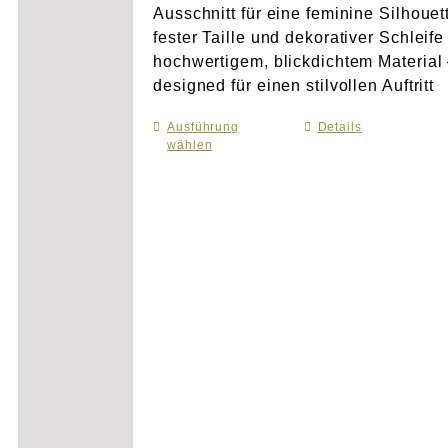
Ausschnitt für eine feminine Silhouet
fester Taille und dekorativer Schleife
hochwertigem, blickdichtem Material
designed für einen stilvollen Auftritt
Ausführung
Dieses
Details
wählen
Produkt
weist
mehrere
Varianten
auf.
Die
Optionen
können
auf
der
Produktseite
gewählt
werden