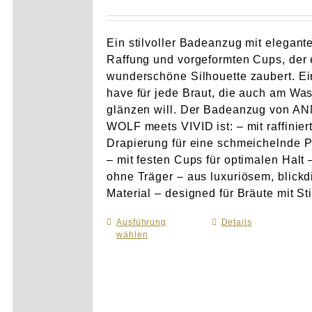
Ein stilvoller Badeanzug mit elegant
Raffung und vorgeformten Cups, der 
wunderschöne Silhouette zaubert. Ei
have für jede Braut, die auch am Wa
glänzen will. Der Badeanzug von A
WOLF meets VIVID ist: – mit raffinier
Drapierung für eine schmeichelnde 
– mit festen Cups für optimalen Halt 
ohne Träger – aus luxuriösem, blick
Material – designed für Bräute mit Sti
Ausführung
Dieses
Details
wählen
Produkt
weist
mehrere
Varianten
auf.