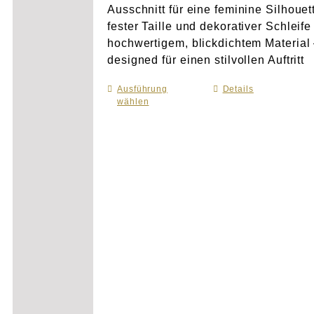
Ausschnitt für eine feminine Silhouet
fester Taille und dekorativer Schleife
hochwertigem, blickdichtem Material
designed für einen stilvollen Auftritt
Ausführung
Dieses
Details
wählen
Produkt
weist
mehrere
Varianten
auf.
Die
Optionen
können
auf
der
Produktseite
gewählt
werden