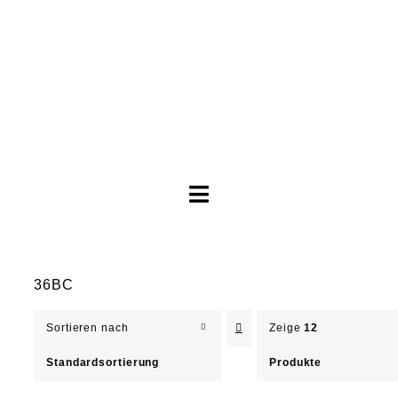
Toggle
Navigation
Brautkleider
36BC
Abendkleider
Sortieren nach
Zeige
12
Über Anne
Standardsortierung
Produkte