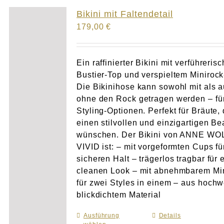
Atelier
Bikini mit Faltendetail
179,00
€
Final Touch Service
Perfect Fit
Ein raffinierter Bikini mit verführeris
Bustier-Top und verspieltem Minirock
Die Bikinihose kann sowohl mit als 
Bridal Couture
ohne den Rock getragen werden – für
Styling-Optionen. Perfekt für Bräute, 
Blog
einen stilvollen und einzigartigen B
wünschen. Der Bikini von ANNE WO
Kontakt
VIVID ist: – mit vorgeformten Cups fü
sicheren Halt – trägerlos tragbar für 
cleanen Look – mit abnehmbarem Mi
UK
für zwei Styles in einem – aus hochw
blickdichtem Material
Ausführung
Dieses
Details