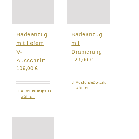
Badeanzug
Badeanzug
mit tiefem
mit
V-
Drapierung
129,00
€
Ausschnitt
109,00
€
Ausführung
Dieses
Details
wählen
Produkt
Ausführung
Dieses
Details
wählen
weist
Produkt
mehrere
weist
Varianten
mehrere
auf.
Varianten
Die
auf.
Optionen
Die