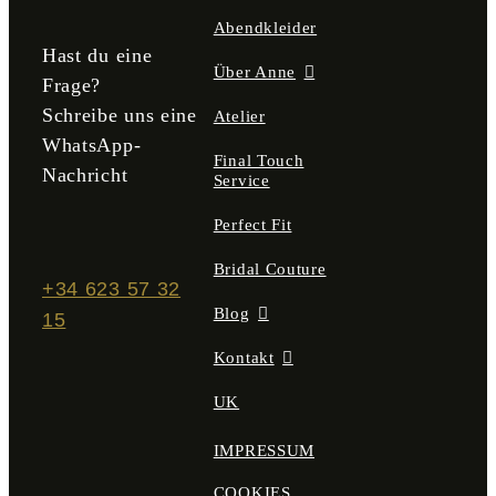
gewählt
Abendkleider
werden
Hast du eine
Über Anne
Frage?
Schreibe uns eine
Atelier
WhatsApp-
Final Touch
Nachricht
Service
Perfect Fit
Bridal Couture
+34 623 57 32
Blog
15
Kontakt
UK
IMPRESSUM
COOKIES