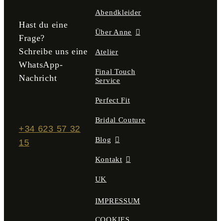
gewählt
Abendkleider
werden
Hast du eine
Über Anne
Frage?
Schreibe uns eine
Atelier
WhatsApp-
Final Touch
Nachricht
Service
Perfect Fit
Bridal Couture
+34 623 57 32
Blog
15
Kontakt
UK
IMPRESSUM
COOKIES