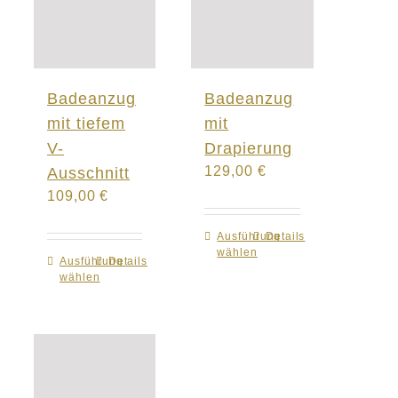
Badeanzug
Badeanzug
mit tiefem
mit
V-
Drapierung
129,00
€
Ausschnitt
109,00
€
Ausführung
Dieses
Details
wählen
Produkt
Ausführung
Dieses
Details
wählen
weist
Produkt
mehrere
weist
Varianten
mehrere
auf.
Varianten
Die
auf.
Optionen
Die