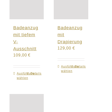
Badeanzug
Badeanzug
mit tiefem
mit
V-
Drapierung
129,00
€
Ausschnitt
109,00
€
Ausführung
Dieses
Details
wählen
Produkt
Ausführung
Dieses
Details
wählen
weist
Produkt
mehrere
weist
Varianten
mehrere
auf.
Varianten
Die
auf.
Optionen
Die