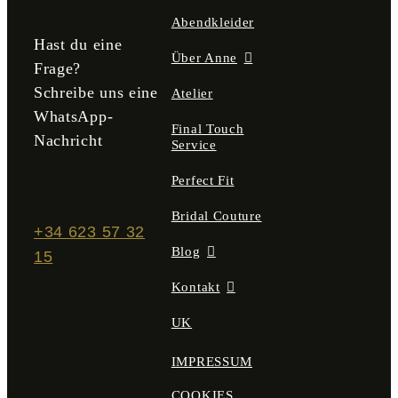
gewählt
Abendkleider
werden
Hast du eine
Über Anne
Frage?
Schreibe uns eine
Atelier
WhatsApp-
Final Touch
Nachricht
Service
Perfect Fit
Bridal Couture
+34 623 57 32
Blog
15
Kontakt
UK
IMPRESSUM
COOKIES