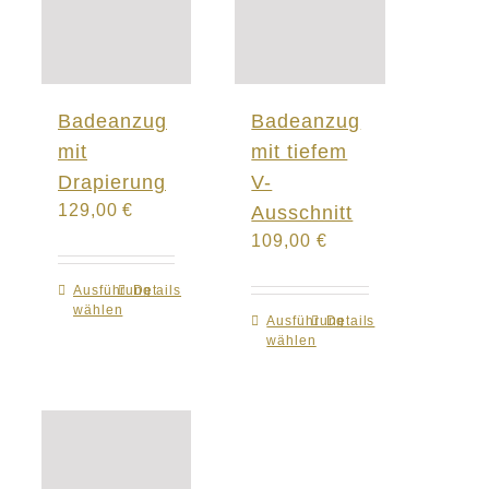
Badeanzug
Badeanzug
mit
mit tiefem
Drapierung
V-
129,00
€
Ausschnitt
109,00
€
Ausführung
Dieses
Details
wählen
Produkt
Ausführung
Dieses
Details
wählen
weist
Produkt
mehrere
weist
Varianten
mehrere
auf.
Varianten
Die
auf.
Optionen
Die