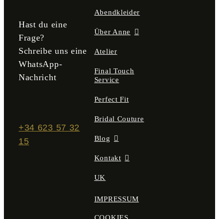
gewählt
Abendkleider
werden
Hast du eine
Über Anne
Frage?
Schreibe uns eine
Atelier
WhatsApp-
Final Touch
Nachricht
Service
Perfect Fit
Bridal Couture
+34 623 57 32
Blog
15
Kontakt
UK
IMPRESSUM
COOKIES