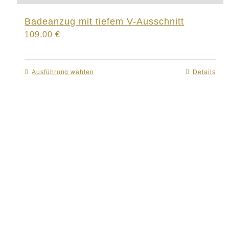
Badeanzug mit tiefem V-Ausschnitt
109,00
€
Ausführung wählen
Dieses
Details
Produkt
weist
mehrere
Varianten
auf.
Die
Optionen
können
auf
der
Produktseite
gewählt