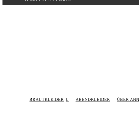
TERMIN VEREINBAREN
Inhalt
springen
BRAUTKLEIDER
ABENDKLEIDER
ÜBER AN