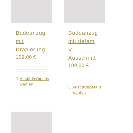
Badeanzug
Badeanzug
mit
mit tiefem
Drapierung
V-
129,00
€
Ausschnitt
109,00
€
Ausführung
Dieses
Details
wählen
Produkt
Ausführung
Dieses
Details
wählen
weist
Produkt
mehrere
weist
Varianten
mehrere
auf.
Varianten
Die
auf.
Optionen
Die