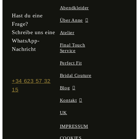
gewählt
Abendkleider
werden
Hast du eine
Über Anne
Frage?
Schreibe uns eine
Atelier
WhatsApp-
Final Touch
Nachricht
Service
Perfect Fit
Bridal Couture
+34 623 57 32
Blog
15
Kontakt
UK
IMPRESSUM
COOKIES