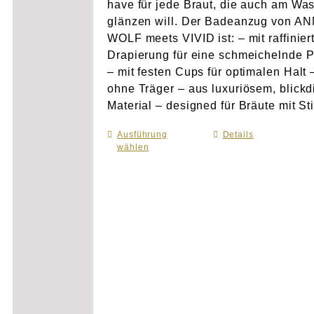
have für jede Braut, die auch am Wa
glänzen will. Der Badeanzug von A
WOLF meets VIVID ist: – mit raffinier
Drapierung für eine schmeichelnde 
– mit festen Cups für optimalen Halt 
ohne Träger – aus luxuriösem, blick
Material – designed für Bräute mit Sti
Ausführung
Dieses
Details
wählen
Produkt
weist
mehrere
Varianten
auf.
Die
Optionen
können
auf
der