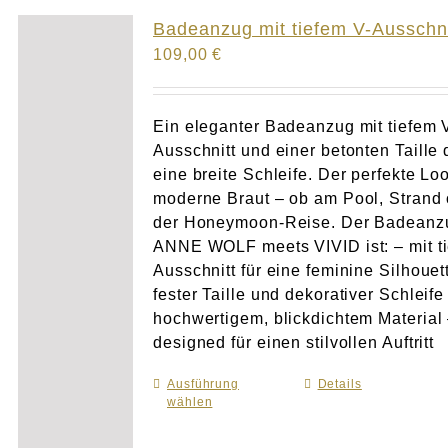
Badeanzug mit tiefem V-Ausschni
109,00
€
Ein eleganter Badeanzug mit tiefem 
Ausschnitt und einer betonten Taille 
eine breite Schleife. Der perfekte Loo
moderne Braut – ob am Pool, Strand 
der Honeymoon-Reise. Der Badeanz
ANNE WOLF meets VIVID ist: – mit t
Ausschnitt für eine feminine Silhouet
fester Taille und dekorativer Schleife
hochwertigem, blickdichtem Material
designed für einen stilvollen Auftritt
Ausführung
Dieses
Details
wählen
Produkt
weist