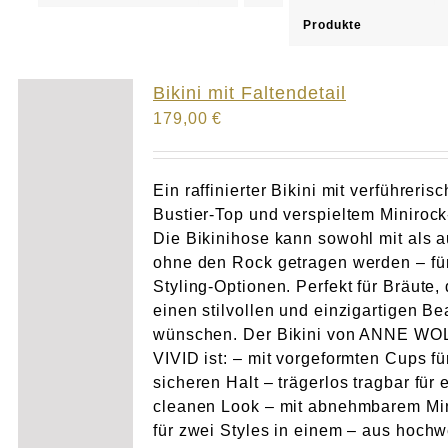
Produkte
Atelier
Bikini mit Faltendetail
Final Touch Service
179,00
€
Perfect Fit
Ein raffinierter Bikini mit verführeris
Bustier-Top und verspieltem Minirock
Bridal Couture
Die Bikinihose kann sowohl mit als 
ohne den Rock getragen werden – für
Blog
Styling-Optionen. Perfekt für Bräute, 
einen stilvollen und einzigartigen B
wünschen. Der Bikini von ANNE WO
Kontakt
VIVID ist: – mit vorgeformten Cups fü
sicheren Halt – trägerlos tragbar für 
UK
cleanen Look – mit abnehmbarem Mi
für zwei Styles in einem – aus hochw