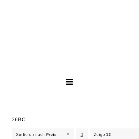
Toggle
Navigation
Brautkleider
36BC
Abendkleider
Sortieren nach
Preis
Zeige
12
Über Anne