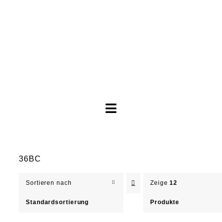
Toggle
Navigation
Brautkleider
36BC
Abendkleider
Sortieren nach
Zeige
12
Über Anne
Standardsortierung
Produkte