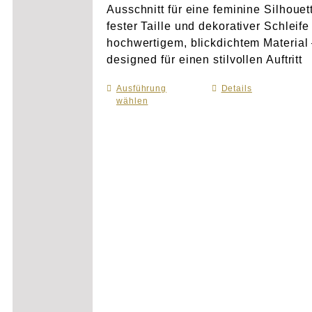
Ausschnitt für eine feminine Silhouet
fester Taille und dekorativer Schleife
hochwertigem, blickdichtem Material
designed für einen stilvollen Auftritt
Ausführung
Dieses
Details
wählen
Produkt
weist
mehrere
Varianten
auf.
Die
Optionen
können
auf
der
Produktseite
gewählt
werden