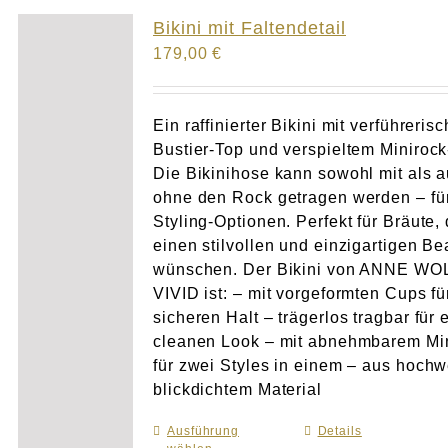
Atelier
Bikini mit Faltendetail
179,00
€
Final Touch Service
Perfect Fit
Ein raffinierter Bikini mit verführeris
Bustier-Top und verspieltem Minirock
Die Bikinihose kann sowohl mit als 
Bridal Couture
ohne den Rock getragen werden – für
Styling-Optionen. Perfekt für Bräute, 
Blog
einen stilvollen und einzigartigen B
wünschen. Der Bikini von ANNE WO
Kontakt
VIVID ist: – mit vorgeformten Cups fü
sicheren Halt – trägerlos tragbar für 
cleanen Look – mit abnehmbarem Mi
UK
für zwei Styles in einem – aus hochw
blickdichtem Material
Ausführung
Dieses
Details