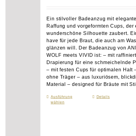
Ein stilvoller Badeanzug mit elegant
Raffung und vorgeformten Cups, der 
wunderschöne Silhouette zaubert. Ei
have für jede Braut, die auch am Wa
glänzen will. Der Badeanzug von A
WOLF meets VIVID ist: – mit raffinier
Drapierung für eine schmeichelnde 
– mit festen Cups für optimalen Halt 
ohne Träger – aus luxuriösem, blick
Material – designed für Bräute mit Sti
Ausführung
Dieses
Details
wählen
Produkt
weist
mehrere
Varianten
auf.