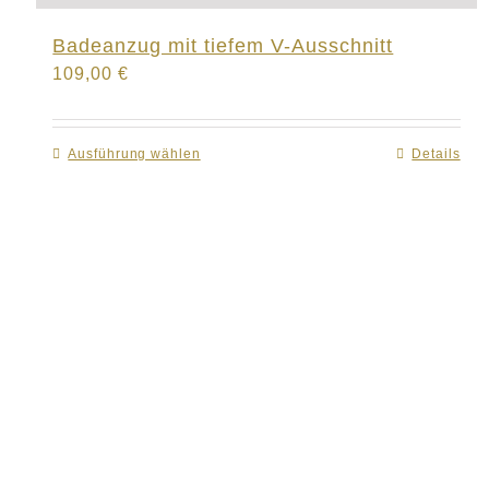
Badeanzug mit tiefem V-Ausschnitt
109,00
€
Ausführung wählen
Dieses
Details
Produkt
weist
mehrere
Varianten
auf.
Die
Optionen
können
auf
der
Produktseite
gewählt