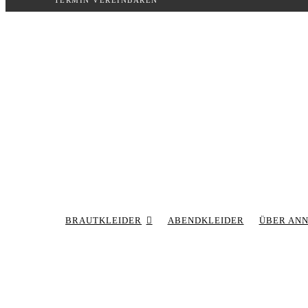
TERMIN VEREINBAREN
Inhalt
springen
BRAUTKLEIDER
ABENDKLEIDER
ÜBER AN