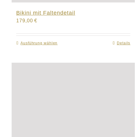
Bikini mit Faltendetail
179,00
€
Ausführung wählen
Dieses
Details
Produkt
weist
mehrere
Varianten
auf.
Die
Optionen
können
auf
der
Produktseite
gewählt