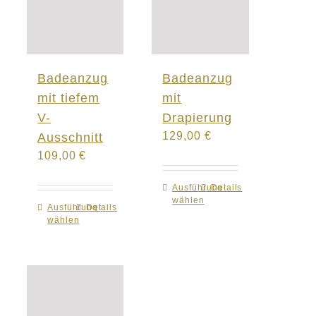
Badeanzug
Badeanzug
mit tiefem
mit
V-
Drapierung
129,00
€
Ausschnitt
109,00
€
Ausführung
Dieses
Details
wählen
Produkt
Ausführung
Dieses
Details
wählen
weist
Produkt
mehrere
weist
Varianten
mehrere
auf.
Varianten
Die
auf.
Optionen
Die