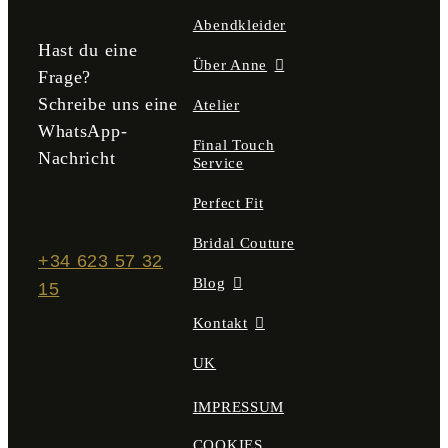
gewählt
Abendkleider
werden
Hast du eine
Über Anne
Frage?
Schreibe uns eine
Atelier
WhatsApp-
Final Touch
Nachricht
Service
Perfect Fit
Bridal Couture
+34 623 57 32
Blog
15
Kontakt
UK
IMPRESSUM
COOKIES